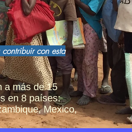
 contribuir con esta
n a más de 15
s en 8 países:
zambique, Mexico,