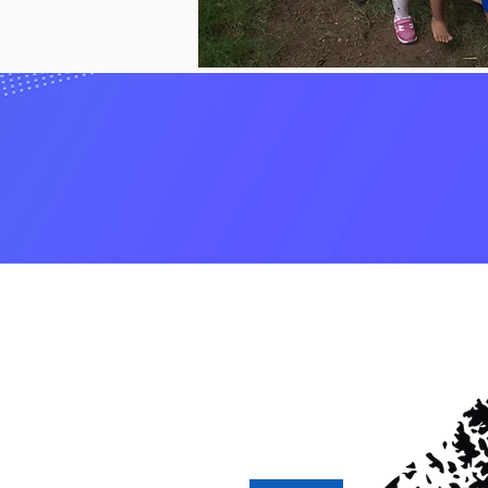
FCJI ha impactado a más de 200,000
organizaciones locales sin fines d
y vivienda.