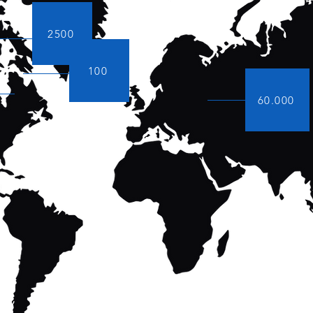
2500
100
60.000