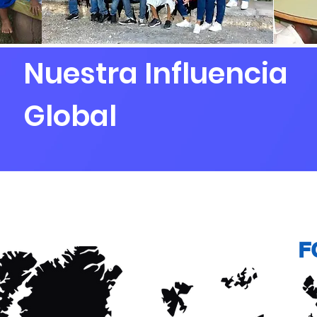
Nuestra Influencia
Global
 mil personas en todo el mundo al asociarse y financiar pr
e lucro que ayudan a las personas que viven en la pobreza a
F