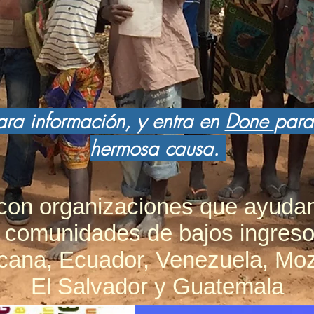
ra información, y entra en
Done
para
hermosa causa.
 con organizaciones que ayuda
comunidades de bajos ingreso
cana, Ecuador, Venezuela, Mo
El Salvador y Guatemala