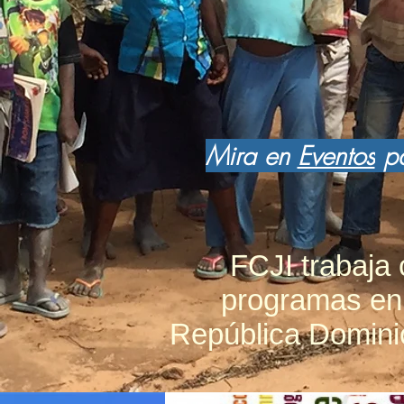
Mira en
Eventos
pa
FCJI trabaja
programas en 
República Domini