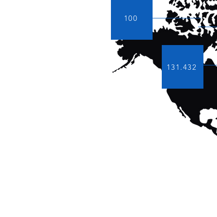
100
131.432