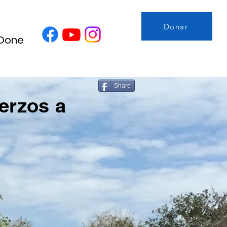
Donar
Done
Share
erzos a