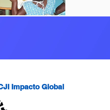
ogramas católicos y
l proporcionar educación, alimentos
CJI Impacto Global